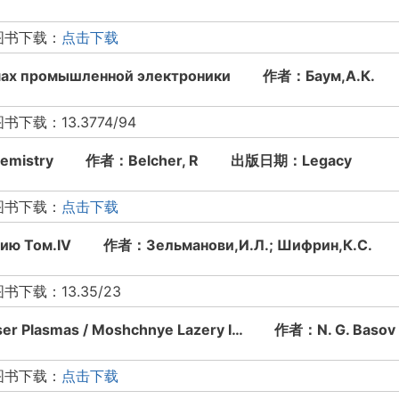
图书下载：
点击下载
хемах промышленной электроники 作者：Баум,А.
：13.3774/94
al Chemistry 作者：Belcher, R 出版日期：Legacy
图书下载：
点击下载
янию Том.IV 作者：Зельманови,И.Л.; Шифрин,К.
载：13.35/23
Laser Plasmas / Moshchnye Lazery I… 作者：N. G.
图书下载：
点击下载