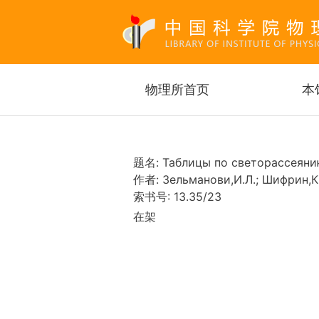
Main navigation
物理所首页
本
题名:
Таблицы по светорассеяни
作者:
Зельманови,И.Л.; Шифрин,К
索书号:
13.35/23
在架