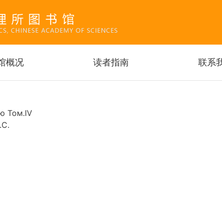
跳
转
到
主
要
馆概况
读者指南
联系
内
容
ю Том.IV
.С.