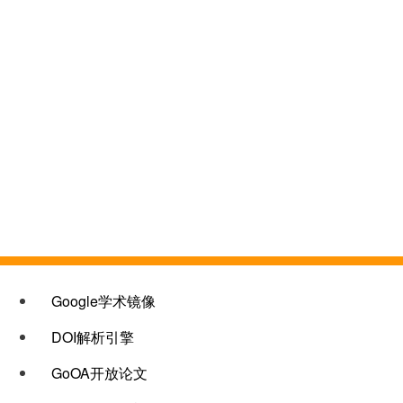
链接col-4
Google学术镜像
DOI解析引擎
GoOA开放论文