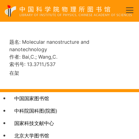
跳
转
到
主
要
题名:
Molecular nanostructure and
内
nanotechnology
容
作者:
Bai,C.; Wang,C.
索书号:
13.3711./537
在架
链接col-1
中国国家图书馆
中科院国科图(院图)
国家科技文献中心
北京大学图书馆