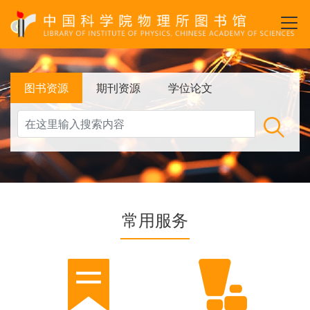
跳
转
到
主
要
图书资源
期刊资源
学位论文
内
容
检索
常用服务